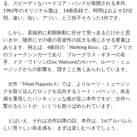
る、スピーディなハードコア・パンクが展開される本作。
1982年のオリジナル盤は、14曲収録で、時間はおよそ22分
弱。速い、短い、アツい、と三拍子そろった1作です。
しかし、直線的に初期衝動に任せて突っ走るだけかと思
いきや、随所にその後の音楽性の拡大を感じさせる要素は
あります。例えば、4曲目の「Walking Boss」は、アメリカ
のフォークシンガーであり、ブルーグラス・ギターの名
手、ドク・ワトソン(Doc Watson)のカバー。ルーツ・ミュ
ージックからの影響を、隠すこと無くあらわしています。
次作『Meat Puppets II』では、よりルーツ・ミュージッ
クを取り込んだロックを志向するミート・パペッツ。疾走
感を重視したパンキッシュな曲が並ぶ本作ですが、次作へ
繋がるヒントが、いくつも散りばめられています。
とはいえ、それは次作以降の話。本作は、1stアルバムら
しい荒々しい疾走感を、まずは楽しむべきでしょう。