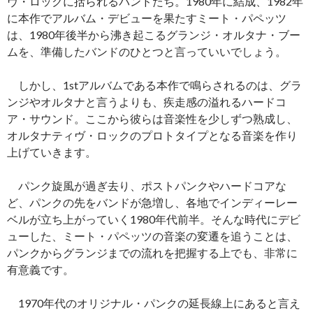
ヴ・ロックに括られるバンドたち。1980年に結成、1982年
に本作でアルバム・デビューを果たすミート・パペッツ
は、1980年後半から沸き起こるグランジ・オルタナ・ブー
ムを、準備したバンドのひとつと言っていいでしょう。
しかし、1stアルバムである本作で鳴らされるのは、グラ
ンジやオルタナと言うよりも、疾走感の溢れるハードコ
ア・サウンド。ここから彼らは音楽性を少しずつ熟成し、
オルタナティヴ・ロックのプロトタイプとなる音楽を作り
上げていきます。
パンク旋風が過ぎ去り、ポストパンクやハードコアな
ど、パンクの先をバンドが急増し、各地でインディーレー
ベルが立ち上がっていく1980年代前半。そんな時代にデビ
ューした、ミート・パペッツの音楽の変遷を追うことは、
パンクからグランジまでの流れを把握する上でも、非常に
有意義です。
1970年代のオリジナル・パンクの延長線上にあると言え