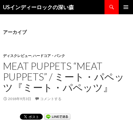
検
USインディーロックの深い森
索
コ
メインメ
ン
ニュー
テ
ン
アーカイブ
ツ
へ
ス
キ
ディスクレビュー
,
ハードコア・パンク
ッ
MEAT PUPPETS “MEAT
プ
PUPPETS” / ミート・パペッ
ツ『ミート・パペッツ』
2018年9月3日
コメントする