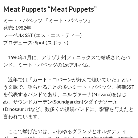
Meat Puppets “Meat Puppets”
ミート・パペッツ 『ミート・パペッツ』
発売: 1982年
レーベル: SST (エス・エス・ティー)
プロデュース: Spot (スポット)
1980年1月に、アリゾナ州フェニックスで結成されたバ
ンド、ミート・パペッツの1stアルバム。
近年では「カート・コバーンが好んで聴いていた」とい
う文脈で、語られることの多いミート・パペッツ。初期SST
を代表するバンドであり、ニルヴァーナ(Nirvana)をはじ
め、サウンドガーデン(Soundgarden)やダイナソーJr.
(Dinosaur Jr)など、数多くの後続バンドに、影響を与えたと
言われています。
ここで挙げたのは、いわゆるグランジとオルタナティ