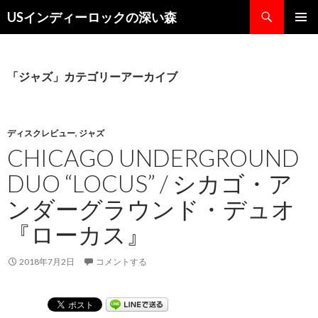
検
USインディーロックの深い森
索
コ
メインメ
ン
ニュー
テ
ン
「ジャズ」カテゴリーアーカイブ
ツ
へ
ス
キ
ディスクレビュー
,
ジャズ
ッ
CHICAGO UNDERGROUND
プ
DUO “LOCUS” / シカゴ・ア
ンダーグラウンド・デュオ
『ローカス』
2018年7月2日
コメントする