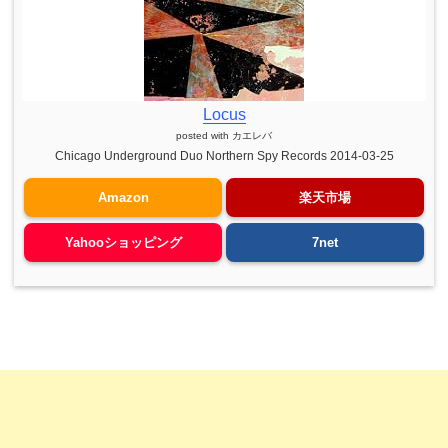
Locus
posted with
カエレバ
Chicago Underground Duo Northern Spy Records 2014-03-25
Amazon
楽天市場
Yahooショッピング
7net