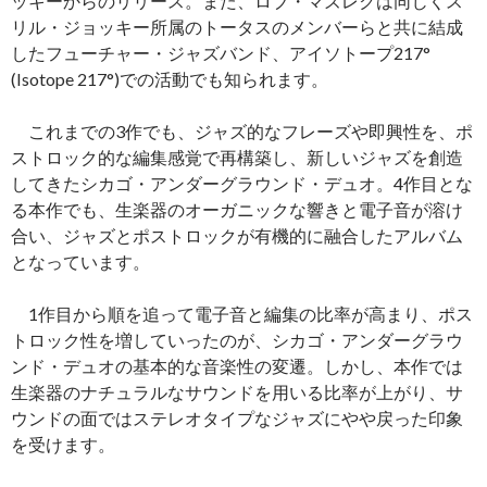
ッキーからのリリース。また、ロブ・マズレクは同じくス
リル・ジョッキー所属のトータスのメンバーらと共に結成
したフューチャー・ジャズバンド、アイソトープ217°
(Isotope 217°)での活動でも知られます。
これまでの3作でも、ジャズ的なフレーズや即興性を、ポ
ストロック的な編集感覚で再構築し、新しいジャズを創造
してきたシカゴ・アンダーグラウンド・デュオ。4作目とな
る本作でも、生楽器のオーガニックな響きと電子音が溶け
合い、ジャズとポストロックが有機的に融合したアルバム
となっています。
1作目から順を追って電子音と編集の比率が高まり、ポス
トロック性を増していったのが、シカゴ・アンダーグラウ
ンド・デュオの基本的な音楽性の変遷。しかし、本作では
生楽器のナチュラルなサウンドを用いる比率が上がり、サ
ウンドの面ではステレオタイプなジャズにやや戻った印象
を受けます。