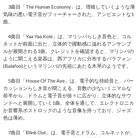
3曲目「The Human Economy」は、増殖していくような薄
気味の悪い電子音がフィーチャーされた、アンビエントな1
曲。
4曲目「Yaa Yaa Kole」は、マリンバらしき音色と、コル
ネットが前面に出た、立体的で躍動感に溢れるアンサンブ
ルが展開される1曲。クレジットを確認すると、マリンバの
ように聞こえる楽器は、西アフリカに分布するバラフォン
(Balafon)というマリンバの先祖にあたる木琴のようです。
5曲目「House Of The Axe」は、電子的な持続音と、パー
カッションらしき音が聞こえる、音数の少ないミニマルな
前半から、ドラムと電子音が徐々に広がり、立体的なサウ
ンドへと展開していく1曲。全体を通して、エレクトロニカ
か音響系ポストロックのような音像を持っており、ジャズ
色は薄め。
7曲目「Blink Out」は、電子音とドラム、コルネットが、