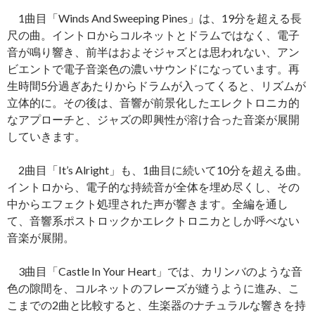
1曲目「Winds And Sweeping Pines」は、19分を超える長
尺の曲。イントロからコルネットとドラムではなく、電子
音が鳴り響き、前半はおよそジャズとは思われない、アン
ビエントで電子音楽色の濃いサウンドになっています。再
生時間5分過ぎあたりからドラムが入ってくると、リズムが
立体的に。その後は、音響が前景化したエレクトロニカ的
なアプローチと、ジャズの即興性が溶け合った音楽が展開
していきます。
2曲目「It’s Alright」も、1曲目に続いて10分を超える曲。
イントロから、電子的な持続音が全体を埋め尽くし、その
中からエフェクト処理された声が響きます。全編を通し
て、音響系ポストロックかエレクトロニカとしか呼べない
音楽が展開。
3曲目「Castle In Your Heart」では、カリンバのような音
色の隙間を、コルネットのフレーズが縫うように進み、こ
こまでの2曲と比較すると、生楽器のナチュラルな響きを持