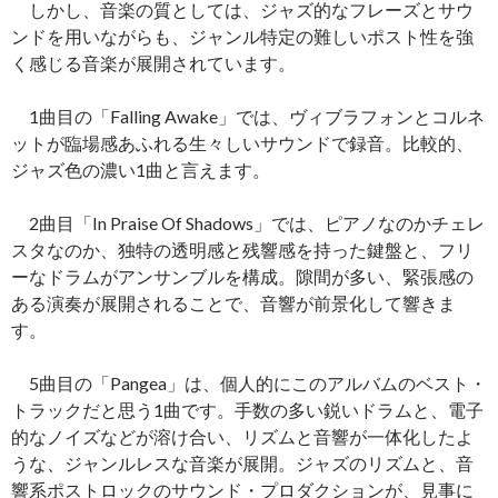
しかし、音楽の質としては、ジャズ的なフレーズとサウ
ンドを用いながらも、ジャンル特定の難しいポスト性を強
く感じる音楽が展開されています。
1曲目の「Falling Awake」では、ヴィブラフォンとコルネ
ットが臨場感あふれる生々しいサウンドで録音。比較的、
ジャズ色の濃い1曲と言えます。
2曲目「In Praise Of Shadows」では、ピアノなのかチェレ
スタなのか、独特の透明感と残響感を持った鍵盤と、フリ
ーなドラムがアンサンブルを構成。隙間が多い、緊張感の
ある演奏が展開されることで、音響が前景化して響きま
す。
5曲目の「Pangea」は、個人的にこのアルバムのベスト・
トラックだと思う1曲です。手数の多い鋭いドラムと、電子
的なノイズなどが溶け合い、リズムと音響が一体化したよ
うな、ジャンルレスな音楽が展開。ジャズのリズムと、音
響系ポストロックのサウンド・プロダクションが、見事に