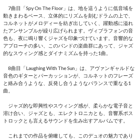
7曲目「Spy On The Floor」は、地を這うように低音域を
動きまわるベース、立体的にリズムを刻むドラムの上で、
コルネットがメロディーを紡ぎ出していく、躍動感に溢れ
たアンサンブルが繰り広げられます。ヴィブラフォンの音
色も、夜に鳴り響くジャズを印象づけています。音響的な
アプローチの多い、このバンドの楽曲群にあって、ジャズ
的なスウィング感とダイナミズムを持った1曲。
8曲目「Laughing With The Sun」は、アヴァンギャルドな
音色のギターとパーカッションが、コルネットのフレーズ
と絡み合うような、反発し合うようなバランスで重なる1
曲。
ジャズ的な即興性やスウィング感が、柔らかな電子音と
溶け合い、ジャズとも、エレクトロニカとも、音響系ポス
トロックとも言えるサウンドを生み出すアルバムです。
これまでの作品を俯瞰しても、このデュオの魅力であり