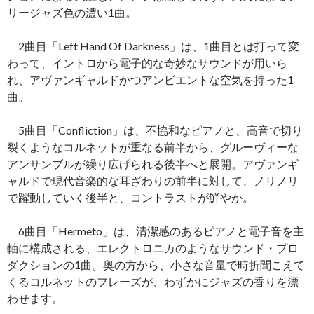
リージャズ色の濃い1曲。
2曲目「Left Hand Of Darkness」は、1曲目とは打って変
わって、イントロから電子的な奇妙なサウンドが用いら
れ、アヴァンギャルドかつアンビエントな空気を持った1
曲。
5曲目「Confliction」は、不協和なピアノと、高音で切り
裂くようなコルネットが重なる前半から、グルーヴィーな
アンサンブルが繰り広げられる後半へと展開。アヴァンギ
ャルドで現代音楽的な耳ざわりの前半に対して、ノリノリ
で躍動していく後半と、コントラストが鮮やか。
6曲目「Hermeto」は、清潔感のあるピアノと電子音を主
軸に構成される、エレクトロニカのようなサウンド・プロ
ダクションの1曲。奥の方から、小さな音量で時折聞こえて
くるコルネットのフレーズが、わずかにジャズの香りを漂
わせます。