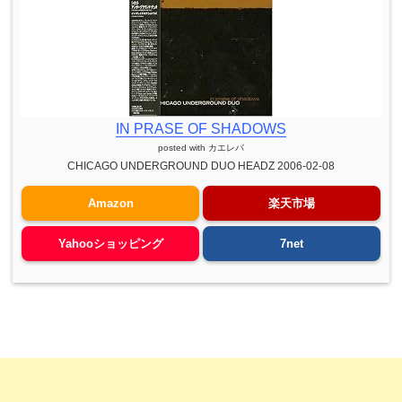
IN PRASE OF SHADOWS
posted with
カエレバ
CHICAGO UNDERGROUND DUO HEADZ 2006-02-08
Amazon
楽天市場
Yahooショッピング
7net