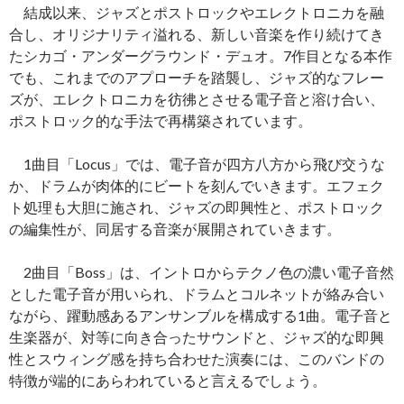
結成以来、ジャズとポストロックやエレクトロニカを融
合し、オリジナリティ溢れる、新しい音楽を作り続けてき
たシカゴ・アンダーグラウンド・デュオ。7作目となる本作
でも、これまでのアプローチを踏襲し、ジャズ的なフレー
ズが、エレクトロニカを彷彿とさせる電子音と溶け合い、
ポストロック的な手法で再構築されています。
1曲目「Locus」では、電子音が四方八方から飛び交うな
か、ドラムが肉体的にビートを刻んでいきます。エフェク
ト処理も大胆に施され、ジャズの即興性と、ポストロック
の編集性が、同居する音楽が展開されていきます。
2曲目「Boss」は、イントロからテクノ色の濃い電子音然
とした電子音が用いられ、ドラムとコルネットが絡み合い
ながら、躍動感あるアンサンブルを構成する1曲。電子音と
生楽器が、対等に向き合ったサウンドと、ジャズ的な即興
性とスウィング感を持ち合わせた演奏には、このバンドの
特徴が端的にあらわれていると言えるでしょう。