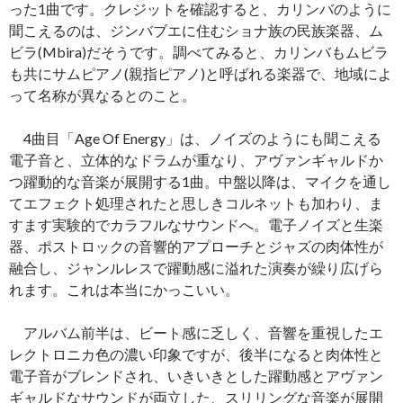
った1曲です。クレジットを確認すると、カリンバのように
聞こえるのは、ジンバブエに住むショナ族の民族楽器、ム
ビラ(Mbira)だそうです。調べてみると、カリンバもムビラ
も共にサムピアノ(親指ピアノ)と呼ばれる楽器で、地域によ
って名称が異なるとのこと。
4曲目「Age Of Energy」は、ノイズのようにも聞こえる
電子音と、立体的なドラムが重なり、アヴァンギャルドか
つ躍動的な音楽が展開する1曲。中盤以降は、マイクを通し
てエフェクト処理されたと思しきコルネットも加わり、ま
すます実験的でカラフルなサウンドへ。電子ノイズと生楽
器、ポストロックの音響的アプローチとジャズの肉体性が
融合し、ジャンルレスで躍動感に溢れた演奏が繰り広げら
れます。これは本当にかっこいい。
アルバム前半は、ビート感に乏しく、音響を重視したエ
レクトロニカ色の濃い印象ですが、後半になると肉体性と
電子音がブレンドされ、いきいきとした躍動感とアヴァン
ギャルドなサウンドが両立した、スリリングな音楽が展開