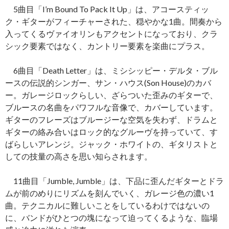
5曲目「I’m Bound To Pack It Up」は、アコースティッ
ク・ギターがフィーチャーされた、穏やかな1曲。間奏から
入ってくるヴァイオリンもアクセントになっており、クラ
シック要素ではなく、カントリー要素を楽曲にプラス。
6曲目「Death Letter」は、ミシシッピー・デルタ・ブル
ースの伝説的シンガー、サン・ハウス(Son House)のカバ
ー。ガレージロックらしい、ざらついた歪みのギターで、
ブルースの名曲をパワフルな音像で、カバーしています。
ギターのフレーズはブルージーな空気を失わず、ドラムと
ギターの絡み合いはロック的なグルーヴを持っていて、す
ばらしいアレンジ。ジャック・ホワイトの、ギタリストと
しての技量の高さを思い知らされます。
11曲目「Jumble, Jumble」は、下品に歪んだギターとドラ
ムが前のめりにリズムを刻んでいく、ガレージ色の濃い1
曲。テクニカルに難しいことをしているわけではないの
に、バンドがひとつの塊になって迫ってくるような、臨場