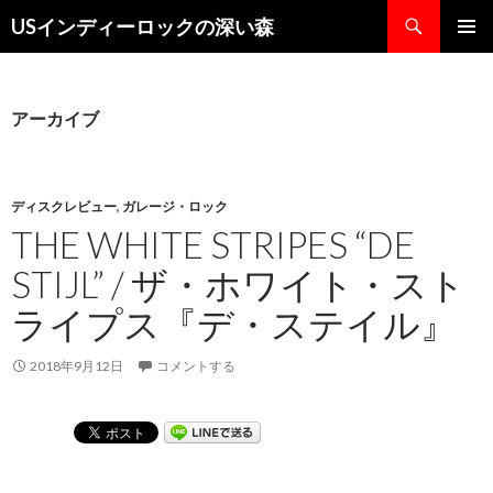
検
USインディーロックの深い森
索
コ
メインメ
ン
ニュー
テ
ン
アーカイブ
ツ
へ
ス
キ
ディスクレビュー
,
ガレージ・ロック
ッ
THE WHITE STRIPES “DE
プ
STIJL” / ザ・ホワイト・スト
ライプス『デ・ステイル』
2018年9月12日
コメントする