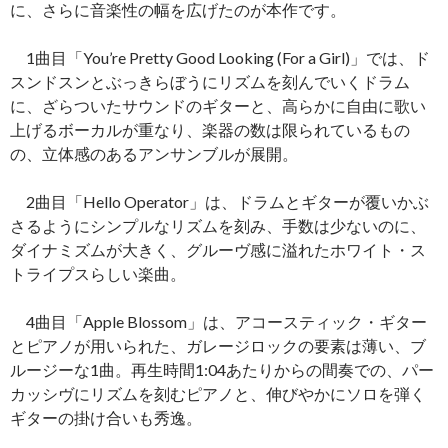
に、さらに音楽性の幅を広げたのが本作です。
1曲目「You’re Pretty Good Looking (For a Girl)」では、ド
スンドスンとぶっきらぼうにリズムを刻んでいくドラム
に、ざらついたサウンドのギターと、高らかに自由に歌い
上げるボーカルが重なり、楽器の数は限られているもの
の、立体感のあるアンサンブルが展開。
2曲目「Hello Operator」は、ドラムとギターが覆いかぶ
さるようにシンプルなリズムを刻み、手数は少ないのに、
ダイナミズムが大きく、グルーヴ感に溢れたホワイト・ス
トライプスらしい楽曲。
4曲目「Apple Blossom」は、アコースティック・ギター
とピアノが用いられた、ガレージロックの要素は薄い、ブ
ルージーな1曲。再生時間1:04あたりからの間奏での、パー
カッシヴにリズムを刻むピアノと、伸びやかにソロを弾く
ギターの掛け合いも秀逸。