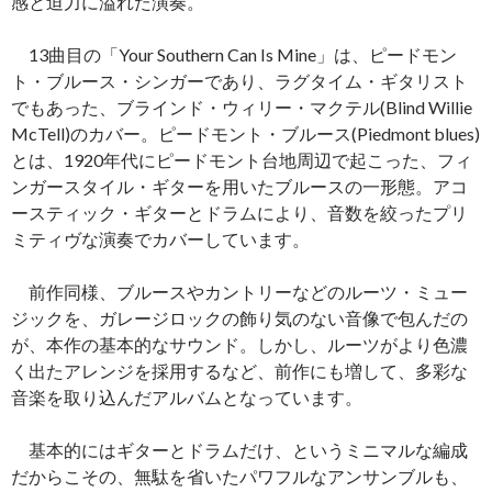
感と迫力に溢れた演奏。
13曲目の「Your Southern Can Is Mine」は、ピードモン
ト・ブルース・シンガーであり、ラグタイム・ギタリスト
でもあった、ブラインド・ウィリー・マクテル(Blind Willie
McTell)のカバー。ピードモント・ブルース(Piedmont blues)
とは、1920年代にピードモント台地周辺で起こった、フィ
ンガースタイル・ギターを用いたブルースの一形態。アコ
ースティック・ギターとドラムにより、音数を絞ったプリ
ミティヴな演奏でカバーしています。
前作同様、ブルースやカントリーなどのルーツ・ミュー
ジックを、ガレージロックの飾り気のない音像で包んだの
が、本作の基本的なサウンド。しかし、ルーツがより色濃
く出たアレンジを採用するなど、前作にも増して、多彩な
音楽を取り込んだアルバムとなっています。
基本的にはギターとドラムだけ、というミニマルな編成
だからこその、無駄を省いたパワフルなアンサンブルも、