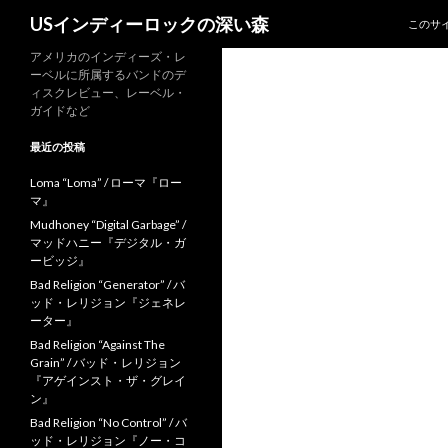
コンテ
検
USインディーロックの深い森
このサ
索
アメリカのインディーズ・レ
ーベルに所属するバンドのデ
ィスクレビュー、レーベル・
ガイドなど
最近の投稿
Loma “Loma” / ローマ『ロー
マ』
Mudhoney “Digital Garbage” /
マッドハニー『デジタル・ガ
ービッジ』
Bad Religion “Generator” / バ
ッド・レリジョン『ジェネレ
ーター』
Bad Religion “Against The
Grain” / バッド・レリジョン
『アゲインスト・ザ・グレイ
ン』
Bad Religion “No Control” / バ
ッド・レリジョン『ノー・コ