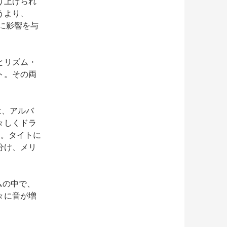
り上げられ
うより、
クに影響を与
とリズム・
ト。その両
。
es」は、アルバ
々しくドラ
曲。タイトに
分け、メリ
ズムの中で、
々に音が増