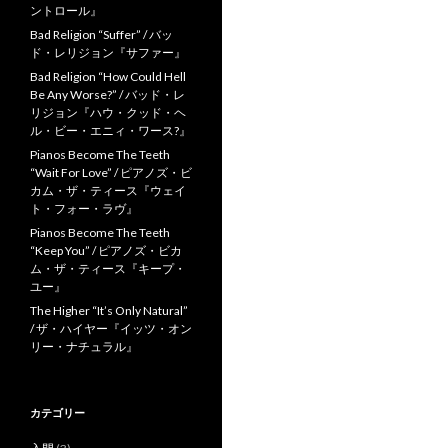
ントロール』
Bad Religion “Suffer” / バッ
ド・レリジョン『サファー』
Bad Religion “How Could Hell
Be Any Worse?” / バッド・レ
リジョン『ハウ・クッド・ヘ
ル・ビー・エニィ・ワース?』
Pianos Become The Teeth
“Wait For Love” / ピアノズ・ビ
カム・ザ・ティース『ウェイ
ト・フォー・ラヴ』
Pianos Become The Teeth
“Keep You” / ピアノズ・ビカ
ム・ザ・ティース『キープ・
ユー』
The Higher “It’s Only Natural”
/ ザ・ハイヤー『イッツ・オン
リー・ナチュラル』
カテゴリー