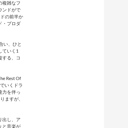
ターの複雑なフ
ウンドがで
ンドの前半か
ド・プロダ
み合い、ひと
していく1
復する、コ
he Rest Of
を刻んでいくドラ
発力を伴っ
ありますが、
り出し、ア
々と音楽が