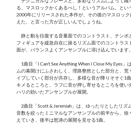
テクニカルなフレーズと、多彩なリズムによって織
る、マスロックかくあるべし！というアルバム。とい
2000年にリリースされた本作が、その後のマスロッ
えた、と言った方が正しいんでしょうね。
静と動を往復する音量面でのコントラスト、テンポ
フィギュアを緩急自在に操るリズム面でのコントラス
面が、バランスよくアンサンブルに溶け込んでいます
1曲目「I Can’t See Anything When I Close My Ey
ムの幕開けにふさわしく、理路整然とした部分と、荒
イブしていく部分が共存し、多様な音が降りそそぐ1
キメるところと、ラフに音が押し寄せるところを使い
ハリの効いたアンサンブルが展開。
2曲目「Scott & Jeremiah」は、ゆったりとしたリ
音数を絞ったミニマルなアンサンブルの前半から、徐
えていき、後半は怒涛の展開を見せる1曲。