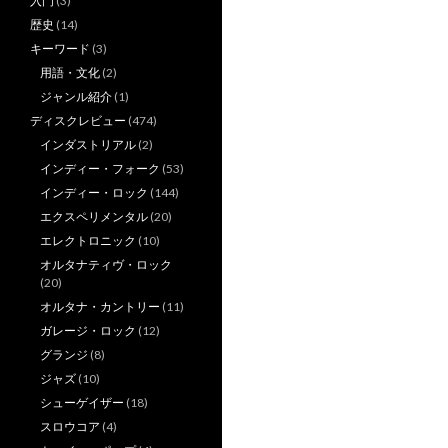
入門
(3)
歴史
(14)
キーワード
(3)
用語・文化
(2)
ジャンル紹介
(1)
ディスクレビュー
(474)
インダストリアル
(2)
インディー・フォーク
(53)
インディー・ロック
(144)
エクスペリメンタル
(20)
エレクトロニック
(10)
オルタナティヴ・ロック
(20)
オルタナ・カントリー
(11)
ガレージ・ロック
(12)
グランジ
(8)
ジャズ
(10)
シューゲイザー
(18)
スロウコア
(4)