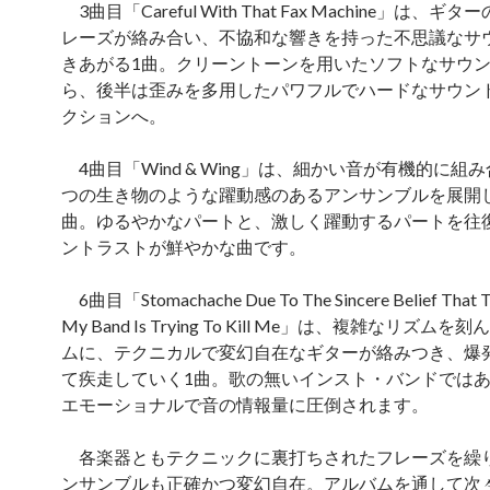
3曲目「Careful With That Fax Machine」は、ギ
レーズが絡み合い、不協和な響きを持った不思議なサ
きあがる1曲。クリーントーンを用いたソフトなサウ
ら、後半は歪みを多用したパワフルでハードなサウン
クションへ。
4曲目「Wind & Wing」は、細かい音が有機的に組
つの生き物のような躍動感のあるアンサンブルを展開
曲。ゆるやかなパートと、激しく躍動するパートを往
ントラストが鮮やかな曲です。
6曲目「Stomachache Due To The Sincere Belief That T
My Band Is Trying To Kill Me」は、複雑なリズム
ムに、テクニカルで変幻自在なギターが絡みつき、爆
て疾走していく1曲。歌の無いインスト・バンドでは
エモーショナルで音の情報量に圧倒されます。
各楽器ともテクニックに裏打ちされたフレーズを繰
ンサンブルも正確かつ変幻自在。アルバムを通して次