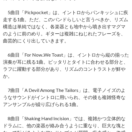
5曲目「Pickpocket」は、イントロからパンキッシュに疾
走する1曲。ただ、このバンドらしいと言うべきか、リズム
構造は単純ではなく、各楽器とも地中から噴き出すマグマ
のように前のめり。ギターは複雑にねじれたフレーズを、
曲芸的にくり出していきます。
6曲目「For Now..We Toast」は、イントロから縦の揃った
演奏が耳に残る1曲。ピッタリとタイトに合わせる部分と、
ラフに躍動する部分があり、リズムのコントラストが鮮や
か。
7曲目「A Devil Among The Tailors」は、電子ノイズのよ
うなサウンドがイントロに用いられ、その後も複雑怪奇な
アンサンブルが繰り広げられる1曲。
8曲目「Shaking Hand Incision」では、複雑かつ立体的な
ドラムに、他の楽器が絡み合うように重なり、巨大な塊と