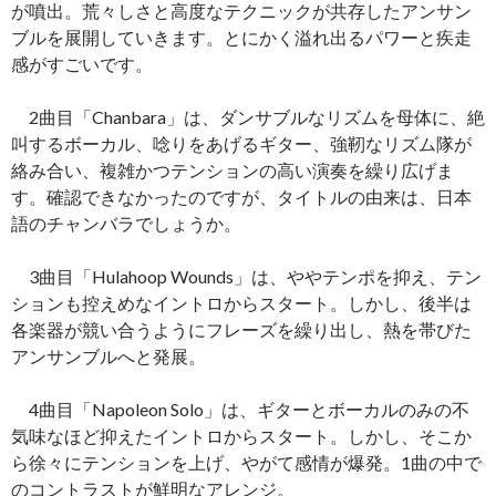
が噴出。荒々しさと高度なテクニックが共存したアンサン
ブルを展開していきます。とにかく溢れ出るパワーと疾走
感がすごいです。
2曲目「Chanbara」は、ダンサブルなリズムを母体に、絶
叫するボーカル、唸りをあげるギター、強靭なリズム隊が
絡み合い、複雑かつテンションの高い演奏を繰り広げま
す。確認できなかったのですが、タイトルの由来は、日本
語のチャンバラでしょうか。
3曲目「Hulahoop Wounds」は、ややテンポを抑え、テン
ションも控えめなイントロからスタート。しかし、後半は
各楽器が競い合うようにフレーズを繰り出し、熱を帯びた
アンサンブルへと発展。
4曲目「Napoleon Solo」は、ギターとボーカルのみの不
気味なほど抑えたイントロからスタート。しかし、そこか
ら徐々にテンションを上げ、やがて感情が爆発。1曲の中で
のコントラストが鮮明なアレンジ。