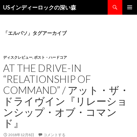
検
USインディーロックの深い森
索
コ
メインメ
ン
ニュー
テ
ン
「エルパソ」タグアーカイブ
ツ
へ
ス
キ
ディスクレビュー
,
ポスト・ハードコア
ッ
AT THE DRIVE-IN
プ
“RELATIONSHIP OF
COMMAND” / アット・ザ・
ドライヴイン『リレーショ
ンシップ・オブ・コマン
ド』
2018年12月8日
コメントする