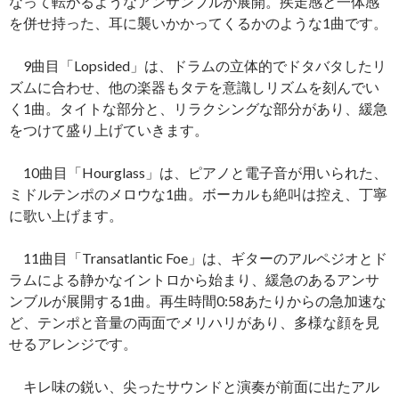
なって転がるようなアンサンブルが展開。疾走感と一体感
を併せ持った、耳に襲いかかってくるかのような1曲です。
9曲目「Lopsided」は、ドラムの立体的でドタバタしたリ
ズムに合わせ、他の楽器もタテを意識しリズムを刻んでい
く1曲。タイトな部分と、リラクシングな部分があり、緩急
をつけて盛り上げていきます。
10曲目「Hourglass」は、ピアノと電子音が用いられた、
ミドルテンポのメロウな1曲。ボーカルも絶叫は控え、丁寧
に歌い上げます。
11曲目「Transatlantic Foe」は、ギターのアルペジオとド
ラムによる静かなイントロから始まり、緩急のあるアンサ
ンブルが展開する1曲。再生時間0:58あたりからの急加速な
ど、テンポと音量の両面でメリハリがあり、多様な顔を見
せるアレンジです。
キレ味の鋭い、尖ったサウンドと演奏が前面に出たアル