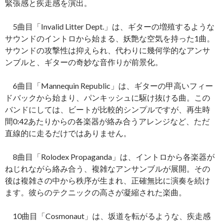
緊張感と疾走感を演出。
5曲目「Invalid Litter Dept.」は、ギターの増殖するような
サウンドのイントロから始まる、妖艶な空気を持った1曲。
サウンドの攻撃性は抑えられ、代わりに幾何学的なアンサ
ンブルと、ギターの奇妙な音作りが前景化。
6曲目「Mannequin Republic」は、ギターの甲高いフィー
ドバックから始まり、パンキッシュに駆け抜ける曲。この
バンドにしては、ビートが比較的シンプルですが、再生時
間0:42あたりからの各楽器が絡み合うアレンジなど、ただ
直線的に走るだけではありません。
8曲目「Rolodex Propaganda」は、イントロから各楽器が
ねじれながら絡み合う、複雑なアンサンブルが展開。その
後は複雑さの中から秩序が生まれ、正確無比に演奏を続け
ます。彼らのテクニックの高さが凝縮された楽曲。
10曲目「Cosmonaut」は、坂道を転がるような、疾走感