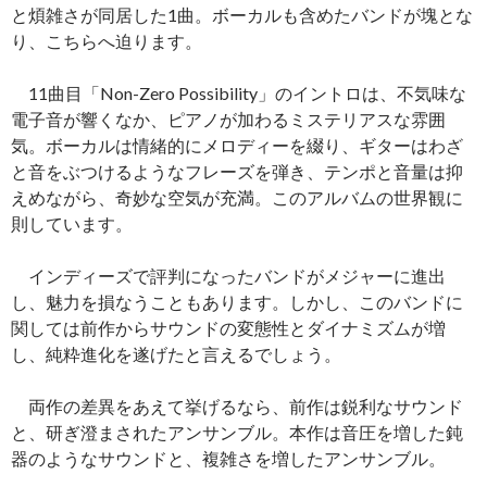
と煩雑さが同居した1曲。ボーカルも含めたバンドが塊とな
り、こちらへ迫ります。
11曲目「Non-Zero Possibility」のイントロは、不気味な
電子音が響くなか、ピアノが加わるミステリアスな雰囲
気。ボーカルは情緒的にメロディーを綴り、ギターはわざ
と音をぶつけるようなフレーズを弾き、テンポと音量は抑
えめながら、奇妙な空気が充満。このアルバムの世界観に
則しています。
インディーズで評判になったバンドがメジャーに進出
し、魅力を損なうこともあります。しかし、このバンドに
関しては前作からサウンドの変態性とダイナミズムが増
し、純粋進化を遂げたと言えるでしょう。
両作の差異をあえて挙げるなら、前作は鋭利なサウンド
と、研ぎ澄まされたアンサンブル。本作は音圧を増した鈍
器のようなサウンドと、複雑さを増したアンサンブル。