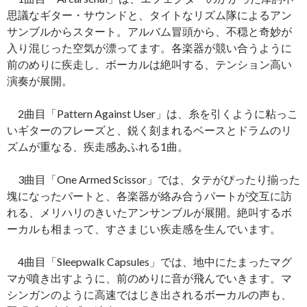
思議なギター・サウンドと、タイトなリズム隊によるアン
サンブルからスタート。アルバム冒頭から、不穏と奇妙が
入り混じった空気が漂ってます。各楽器が競い合うように
前のめりに疾走し、ボーカルは絶叫する、テンション高い
演奏が展開。
2曲目「Pattern Against User」は、糸を引くように粘っこ
いギターのフレーズと、鋭く刻まれるベースとドラムのリ
ズムが重なる、疾走感あふれる1曲。
3曲目「One Armed Scissor」では、タテがぴったり揃った
塊になったパートと、各楽器が絡み合うパートが交互に訪
れる、メリハリのきいたアンサンブルが展開。絶叫するボ
ーカルも相まって、すさまじい疾走感を生んでいます。
4曲目「Sleepwalk Capsules」では、地中にたまったマグ
マが噴き出すように、前のめりに音が飛んでいきます。マ
シンガンのように高速ではじき出されるボーカルの声も、