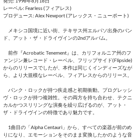
発売: 1998年8月18日
レーベル: Fearless (フィアレス)
プロデュース: Alex Newport (アレックス・ニューポート)
メキシコ国境に近い街、テキサス州エルパソ出身のバン
ド、アット・ザ・ドライヴインの2ndアルバム。
前作『Acrobatic Tenement』は、カリフォルニア州のフ
ァンジン兼レコード・レーベル、フリップサイド(Flipside)
からのリリースでしたが、本作は同じくインディーズなが
ら、より大規模なレーベル、フィアレスからのリリース。
パンク・ロックが持つ疾走感と初期衝動。プログレッシ
ヴ・ロックが持つ複雑性。その両方を持ち合わせ、テクニ
カルかつスリリングな演奏を繰り広げるのが、アット・
ザ・ドライヴインの特徴であり魅力です。
1曲目の「Alpha Centauri」から、すべての楽器が前のめ
りになり、エモーションをそのまま変換したかのような音