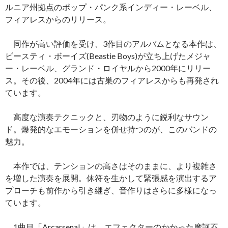
ルニア州拠点のポップ・パンク系インディー・レーベル、
フィアレスからのリリース。
同作が高い評価を受け、3作目のアルバムとなる本作は、
ビースティ・ボーイズ(Beastie Boys)が立ち上げたメジャ
ー・レーベル、グランド・ロイヤルから2000年にリリー
ス。その後、2004年には古巣のフィアレスからも再発され
ています。
高度な演奏テクニックと、刃物のように鋭利なサウン
ド。爆発的なエモーションを併せ持つのが、このバンドの
魅力。
本作では、テンションの高さはそのままに、より複雑さ
を増した演奏を展開。休符を生かして緊張感を演出するア
プローチも前作から引き継ぎ、音作りはさらに多様になっ
ています。
1曲目「Arcarsenal」は、エフェクターのかかった摩訶不