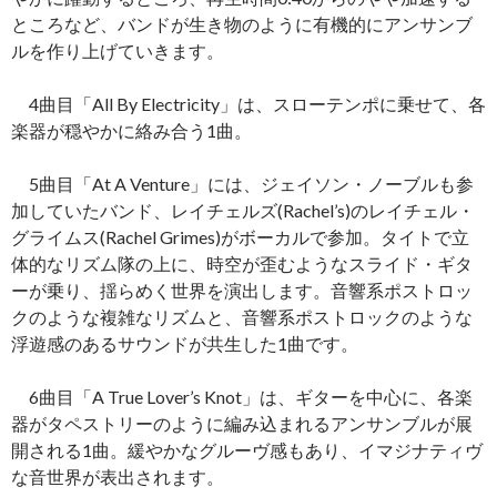
ところなど、バンドが生き物のように有機的にアンサンブ
ルを作り上げていきます。
4曲目「All By Electricity」は、スローテンポに乗せて、各
楽器が穏やかに絡み合う1曲。
5曲目「At A Venture」には、ジェイソン・ノーブルも参
加していたバンド、レイチェルズ(Rachel’s)のレイチェル・
グライムス(Rachel Grimes)がボーカルで参加。タイトで立
体的なリズム隊の上に、時空が歪むようなスライド・ギタ
ーが乗り、揺らめく世界を演出します。音響系ポストロッ
クのような複雑なリズムと、音響系ポストロックのような
浮遊感のあるサウンドが共生した1曲です。
6曲目「A True Lover’s Knot」は、ギターを中心に、各楽
器がタペストリーのように編み込まれるアンサンブルが展
開される1曲。緩やかなグルーヴ感もあり、イマジナティヴ
な音世界が表出されます。