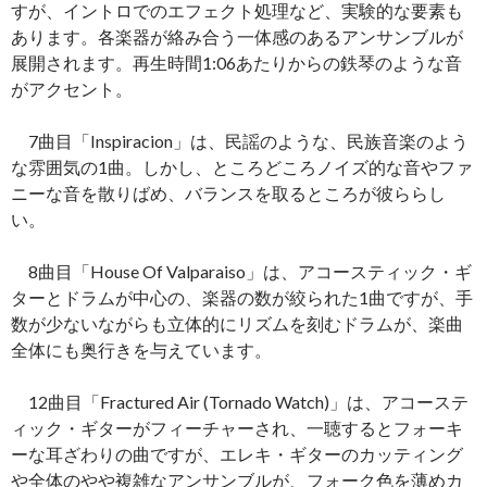
すが、イントロでのエフェクト処理など、実験的な要素も
あります。各楽器が絡み合う一体感のあるアンサンブルが
展開されます。再生時間1:06あたりからの鉄琴のような音
がアクセント。
7曲目「Inspiracion」は、民謡のような、民族音楽のよう
な雰囲気の1曲。しかし、ところどころノイズ的な音やファ
ニーな音を散りばめ、バランスを取るところが彼ららし
い。
8曲目「House Of Valparaiso」は、アコースティック・ギ
ターとドラムが中心の、楽器の数が絞られた1曲ですが、手
数が少ないながらも立体的にリズムを刻むドラムが、楽曲
全体にも奥行きを与えています。
12曲目「Fractured Air (Tornado Watch)」は、アコーステ
ィック・ギターがフィーチャーされ、一聴するとフォーキ
ーな耳ざわりの曲ですが、エレキ・ギターのカッティング
や全体のやや複雑なアンサンブルが、フォーク色を薄めカ