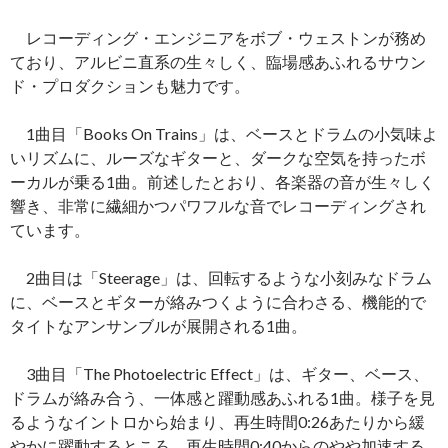
レコーディング・エンジニアをボブ・ウェストンが務め
ており、アルビニ直系の生々しく、臨場感あふれるサウン
ド・プロダクションも魅力です。
1曲目「Books On Trains」は、ベースとドラムの小気味よ
いリズムに、ルーズなギターと、ダークな空気を持ったボ
ーカルが乗る1曲。前述したとおり、各楽器の音が生々しく
響き、非常に繊細かつパワフルな音でレコーディングされ
ています。
2曲目は「Steerage」は、回転するような小刻みなドラム
に、ベースとギターが絡みつくように合わさる、機能的で
タイトなアンサンブルが展開される1曲。
3曲目「The Photoelectric Effect」は、ギター、ベース、
ドラムが絡み合う、一体感と躍動感あふれる1曲。様子を見
るようなイントロから始まり、再生時間0:26あたりから緩
やかに躍動するところ、再生時間0:40からのやや加速する