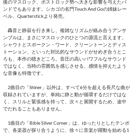
後のマスロック、ポストロック勢へ大きな影響を与えたバ
ンドでもあります。シカゴの名門Touch And Goの姉妹レー
ベル、Quarterstickより発売。
轟音と静寂を行き来し、複雑なリズムが絡み合うアンサ
ンブルは、まさにマスロックのひとつの源流と言えます。
シャウトとスポークン・ワード、クリーントーンとディス
トーション、といった対比的なサウンドがせめぎ合うとこ
ろも、本作の聴きどころ。音圧の高いパワフルなサウンド
ではなく、当時の雰囲気を感じさせる、感情を抑えたよう
な音像も特徴です。
2曲目の「Shiner」以外は、すべて6分を超える長尺な曲が
収録されていますが、単純に静と動が循環するだけではな
く、スリルと緊張感を持って、次々と展開するため、途中
でだれることもありません。
1曲目の「Bible Silver Corner」は、ゆったりとしたテンポ
で、各楽器が探り合うように、徐々に音楽が躍動を始める1