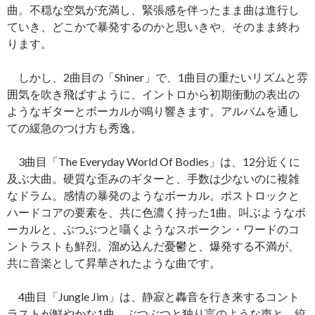
曲。不穏な空気が充満し、緊張感を伴ったまま曲は進行し
ていき、どこかで暴発するのかと思いきや、そのまま終わ
ります。
しかし、2曲目の「Shiner」で、1曲目の重たいリズムと雰
囲気を吹き飛ばすように、イントロから初期衝動の表出の
ようなギターとボーカルが鳴り響きます。アルバムを通し
ての緩急のつけ方も秀逸。
3曲目「The Everyday World Of Bodies」は、12分近くに
及ぶ大曲。硬質な歪みのギターと、手数は少ないのに複雑
なドラム。感情の暴発のようなボーカル。ポストロックと
ハードコアの要素を、共に色濃く持った1曲。叫ぶようなボ
ーカルと、ぶつぶつと囁くようなスポークン・ワードのコ
ントラストも鮮烈。溜め込んだ憂鬱と、爆発する不満が、
共に音楽として昇華されたような曲です。
4曲目「Jungle Jim」は、静寂と轟音を行き来するコント
ラストが鮮やかな1曲。ぶつぶつと独り言のような声と、絞