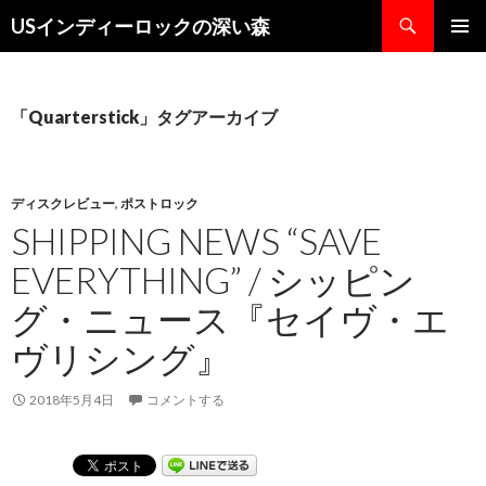
検
USインディーロックの深い森
索
コ
メインメ
ン
ニュー
テ
ン
「Quarterstick」タグアーカイブ
ツ
へ
ス
キ
ディスクレビュー
,
ポストロック
ッ
SHIPPING NEWS “SAVE
プ
EVERYTHING” / シッピン
グ・ニュース『セイヴ・エ
ヴリシング』
2018年5月4日
コメントする